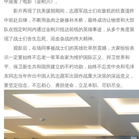
中观看了电影《金刚川》。
影片再现了抗美援朝期间，志愿军战士们在敌机的狂轰滥炸
中前赴后继，不断用血肉之躯修补木桥，最终成功让物资和大部
队在指定时间内通过金刚川抵达前线的英雄事迹，从多个角度展
现了战士们舍生忘死、浴血奋战的伟大精神。
观影后，在场同事被战士们的英雄壮举所震撼，大家纷纷表
示一定要始终不忘老一辈革命家为维护国际正义、捍卫世界和
平、保卫新生共和国所建立的不朽功勋，始终不忘党中央和毛泽
东同志当年作出中国人民志愿军出国作战重大决策的深远意义，
要坚定信念、不忘初心、勇担使命，立足本职、尽职尽业。